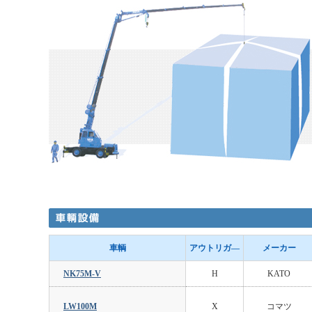
車輌
アウトリガ―
メーカー
NK75M-V
H
KATO
LW100M
X
コマツ