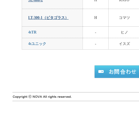
SL-600-2
H
KATO
LT-300-1（ピタゴラス）
H
コマツ
4tTR
-
ヒノ
4tユニック
-
イスズ